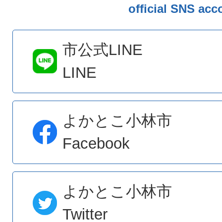
official SNS acc
2026年08月03日
外国人災害サポートボランティ
市公式LINE
LINE
2026年08月03日
About pet keeping
よかとこ小林市
2026年08月03日
Facebook
北きりしま物産センター（四季
了に伴い指定管理者を募集しま
よかとこ小林市
Twitter
2026年08月03日