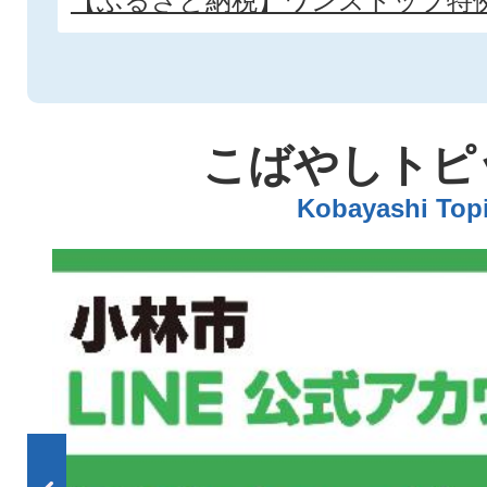
【ふるさと納税】ワンストップ特
こばやしトピ
Kobayashi Top
2
枚
目
の
ス