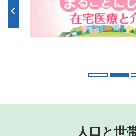
枚
目
の
ス
ラ
イ
ド
人口と世