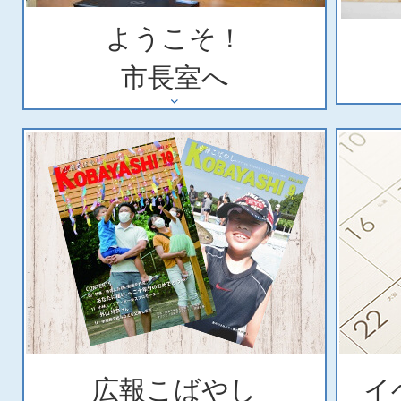
ようこそ！
市長室へ
広報こばやし
イ