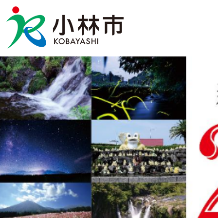
2
枚
目
の
ス
ラ
イ
ド