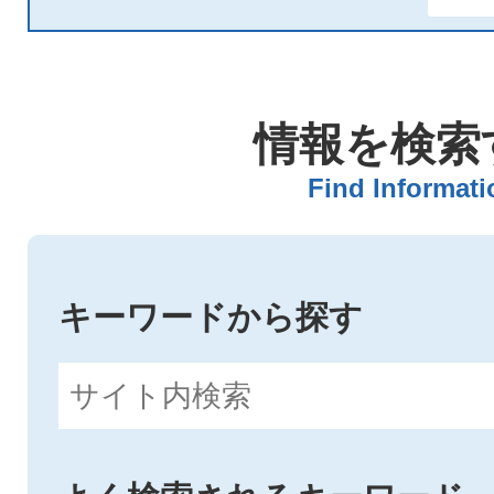
国スポリハーサル大会期間中は
用できません
情報を検索
2026年03月13日
Find Informati
小林市公共施設予約システムの
方法について
キーワードから探す
2025年10月17日
新燃岳の状況について