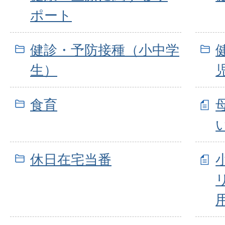
ポート
健診・予防接種（小中学
生）
食育
休日在宅当番