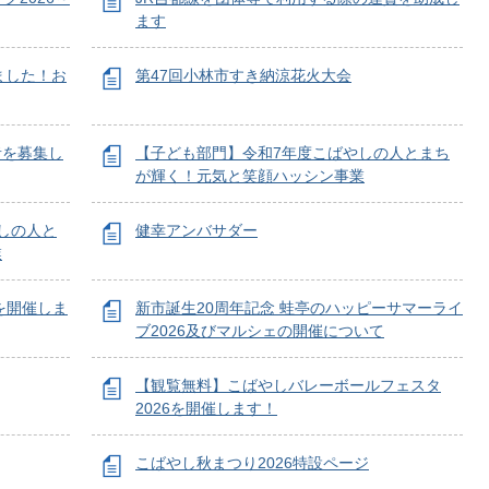
ます
ました！お
第47回小林市すき納涼花火大会
者を募集し
【子ども部門】令和7年度こばやしの人とまち
が輝く！元気と笑顔ハッシン事業
しの人と
健幸アンバサダー
業
を開催しま
新市誕生20周年記念 蛙亭のハッピーサマーライ
ブ2026及びマルシェの開催について
【観覧無料】こばやしバレーボールフェスタ
2026を開催します！
こばやし秋まつり2026特設ページ