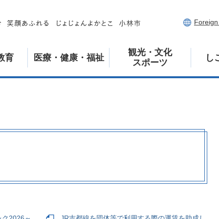
Foreig
観光・文化
教育
医療・健康・福祉
し
スポーツ
ク2026～
JR吉都線を団体等で利用する際の運賃を助成し