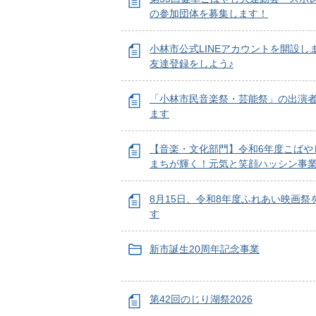
の参加団体を募集します！
小林市公式LINEアカウントを開設し
友達登録をしよう♪
「小林市民音楽祭・芸能祭」の出演
ます
【音楽・文化部門】令和6年度こばや
まちが輝く！元気と笑顔ハッシン事
8月15日、令和8年度ふれあい映画祭
す
新市誕生20周年記念事業
第42回のじり湖祭2026