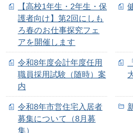
【高校1年生・2年生・保
護者向け】第2回にしも
ろ春のお仕事探究フェ
アを開催します
令和8年度会計年度任用
職員採用試験（随時）案
内
令和8年市営住宅入居者
募集について（8月募
集）