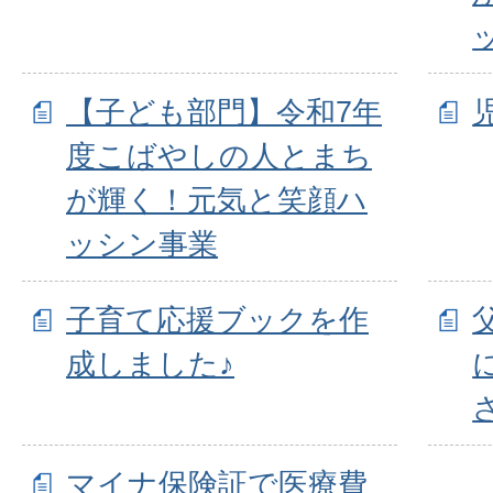
【子ども部門】令和7年
度こばやしの人とまち
が輝く！元気と笑顔ハ
ッシン事業
子育て応援ブックを作
成しました♪
マイナ保険証で医療費