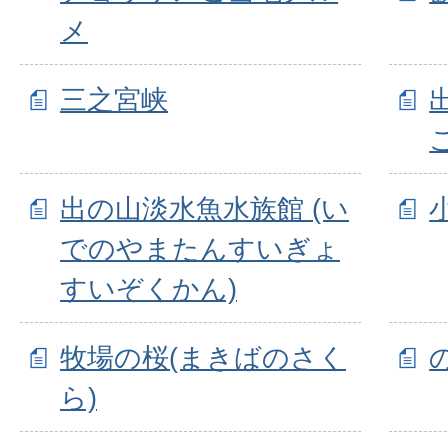
メ
三之宮峡
出の山淡水魚水族館 (い
でのやまたんすいぎょ
すいぞくかん)
牧場の桜(まきばのさく
ら)