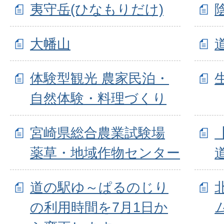
夷守岳(ひなもりだけ)
大幡山
体験型観光 農家民泊・
自然体験・料理づくり
宮崎県総合農業試験場
薬草・地域作物センター
道の駅ゆ～ぱるのじり
の利用時間を7月1日か