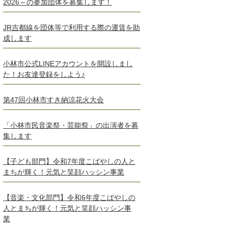
2026～の参加団体を募集します！
JR吉都線を団体等で利用する際の運賃を助
成します
小林市公式LINEアカウントを開設しまし
た！お友達登録をしよう♪
第47回小林市すき納涼花火大会
「小林市民音楽祭・芸能祭」の出演者を募
集します
【子ども部門】令和7年度こばやしの人と
まちが輝く！元気と笑顔ハッシン事業
【音楽・文化部門】令和6年度こばやしの
人とまちが輝く！元気と笑顔ハッシン事
業