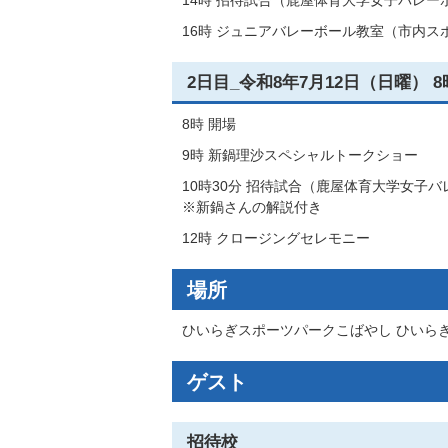
14時 招待試合（鹿屋体育大学女子バレー
16時 ジュニアバレーボール教室（市内ス
2日目_令和8年7月12日（日曜） 
8時 開場
9時 新鍋理沙スペシャルトークショー
10時30分 招待試合（鹿屋体育大学女子バ
※新鍋さんの解説付き
12時 クロージングセレモニー
場所
ひいらぎスポーツパークこばやし ひいら
ゲスト
招待校