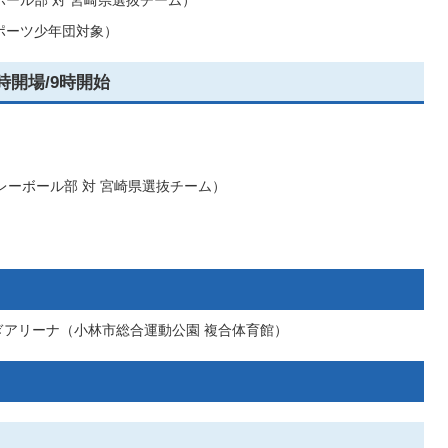
ボール部 対 宮崎県選抜チーム）
ポーツ少年団対象）
8時開場/9時開始
レーボール部 対 宮崎県選抜チーム）
ぎアリーナ（小林市総合運動公園 複合体育館）