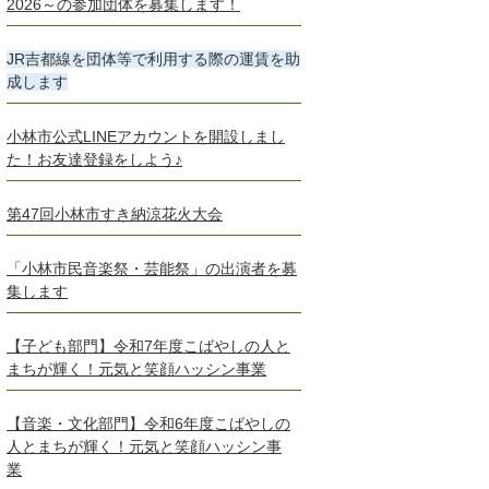
2026～の参加団体を募集します！
JR吉都線を団体等で利用する際の運賃を助
成します
小林市公式LINEアカウントを開設しまし
た！お友達登録をしよう♪
第47回小林市すき納涼花火大会
「小林市民音楽祭・芸能祭」の出演者を募
集します
【子ども部門】令和7年度こばやしの人と
まちが輝く！元気と笑顔ハッシン事業
【音楽・文化部門】令和6年度こばやしの
人とまちが輝く！元気と笑顔ハッシン事
業