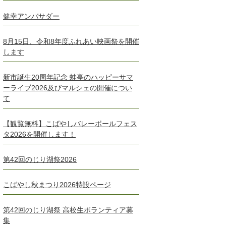
健幸アンバサダー
8月15日、令和8年度ふれあい映画祭を開催
します
新市誕生20周年記念 蛙亭のハッピーサマ
ーライブ2026及びマルシェの開催につい
て
【観覧無料】こばやしバレーボールフェス
タ2026を開催します！
第42回のじり湖祭2026
こばやし秋まつり2026特設ページ
第42回のじり湖祭 高校生ボランティア募
集