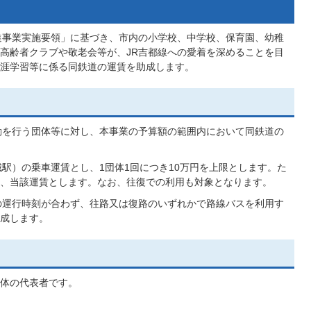
進事業実施要領」に基づき、市内の小学校、中学校、保育園、幼稚
高齢者クラブや敬老会等が、JR吉都線への愛着を深めることを目
涯学習等に係る同鉄道の運賃を助成します。
動を行う団体等に対し、本事業の予算額の範囲内において同鉄道の
城駅）の乗車運賃とし、1団体1回につき10万円を上限とします。た
、当該運賃とします。なお、往復での利用も対象となります。
の運行時刻が合わず、往路又は復路のいずれかで路線バスを利用す
成します。
体の代表者です。