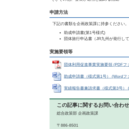
申請方法
下記の書類を企画政策課に持参ください。
助成申請書(第1号様式)
団体旅行申込書（JR九州が発行し
実施要領等
団体利用促進事業実施要領 (PDFファイル
助成申請書（様式第1号） (Wordファイ
実績報告書兼請求書（様式第3号） (Wor
この記事に関するお問い合わ
総合政策部 企画政策課
〒886-8501