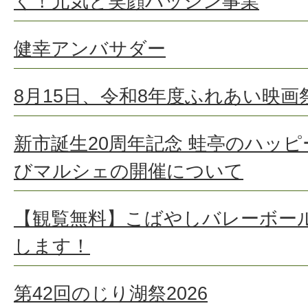
く！元気と笑顔ハッシン事業
健幸アンバサダー
8月15日、令和8年度ふれあい映
新市誕生20周年記念 蛙亭のハッピ
びマルシェの開催について
【観覧無料】こばやしバレーボール
します！
第42回のじり湖祭2026