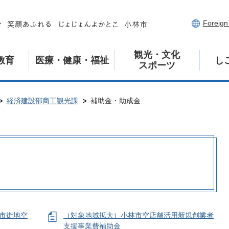
Foreig
観光・文化
教育
医療・健康・福祉
し
スポーツ
経済建設部商工観光課
補助金・助成金
心市街地空
（対象地域拡大）小林市空店舗活用新規創業者
支援事業費補助金