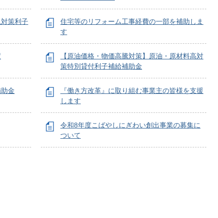
急対策利子
住宅等のリフォーム工事経費の一部を補助しま
す
度
【原油価格・物価高騰対策】原油・原材料高対
策特別貸付利子補給補助金
補助金
『働き方改革』に取り組む事業主の皆様を支援
します
令和8年度こばやしにぎわい創出事業の募集に
ついて