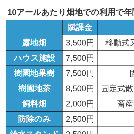
10アールあたり畑地での利用で
賦課金
露地畑
3,500円
移動式
ハウス施設
7,500円
樹園地果樹
7,500円
樹園地茶
8,500円
固定式散
飼料畑
2,000円
畜産
防除のみ
2,500円