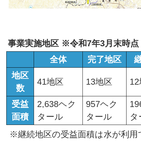
事業実施地区 ※令和7年3月末時点
全体
完了地区
地区
41地区
13地区
1
数
受益
2,638ヘク
957ヘク
19
面積
タール
タール
タ
※継続地区の受益面積は水が利用