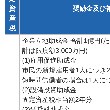
資
奨励金及び
産
税
企業立地助成金 合計1億円(ただ
計は限度額3,000万円)
(1)雇用促進助成金
市民の新規雇用者1人につき2
短時間労働者の場合は1人につ
(2)設備投資助成金
固定資産税相当額2年分
(3)賃貸料助成金