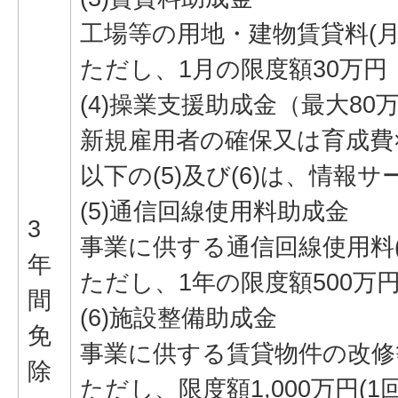
工場等の用地・建物賃貸料(月額
ただし、1月の限度額30万円
(4)操業支援助成金（最大80
新規雇用者の確保又は育成費×
以下の(5)及び(6)は、情報
(5)通信回線使用料助成金
3
事業に供する通信回線使用料(年
年
ただし、1年の限度額500万
間
(6)施設整備助成金
免
事業に供する賃貸物件の改修等
除
ただし、限度額1,000万円(1