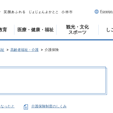
Foreig
観光・文化
教育
医療・健康・福祉
し
スポーツ
福祉
高齢者福祉・介護
介護保険
になったと
介護保険制度のしくみ