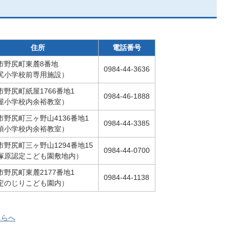
住所
電話番号
市野尻町東麓8番地
0984-44-3636
尻小学校前専用施設）
市野尻町紙屋1766番地1
0984-46-1888
屋小学校内余裕教室）
市野尻町三ヶ野山4136番地1
0984-44-3385
須小学校内余裕教室）
市野尻町三ヶ野山1294番地15
0984-44-0700
塚原認定こども園敷地内）
市野尻町東麓2177番地1
0984-44-1138
定のじりこども園内）
ちらへ