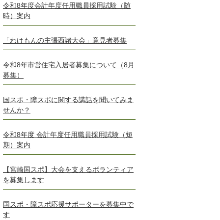
令和8年度会計年度任用職員採用試験（随
時）案内
「わけもんの主張西諸大会」意見者募集
令和8年市営住宅入居者募集について（8月
募集）
国スポ・障スポに関する講話を聞いてみま
せんか？
令和8年度 会計年度任用職員採用試験（短
期）案内
【宮崎国スポ】大会を支えるボランティア
を募集します
国スポ・障スポ応援サポーターを募集中で
す