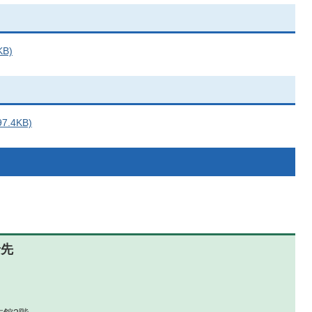
B)
.4KB)
せ先