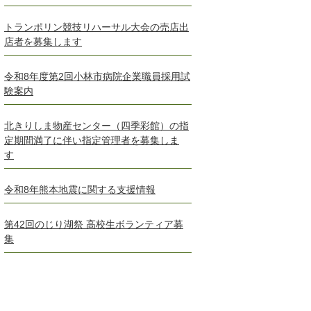
トランポリン競技リハーサル大会の売店出
店者を募集します
令和8年度第2回小林市病院企業職員採用試
験案内
北きりしま物産センター（四季彩館）の指
定期間満了に伴い指定管理者を募集しま
す
令和8年熊本地震に関する支援情報
第42回のじり湖祭 高校生ボランティア募
集