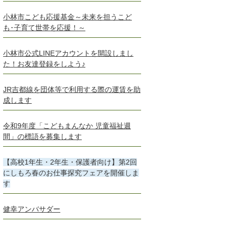
小林市こども応援基金～未来を担うこど
も･子育て世帯を応援！～
小林市公式LINEアカウントを開設しまし
た！お友達登録をしよう♪
JR吉都線を団体等で利用する際の運賃を助
成します
令和9年度「こどもまんなか 児童福祉週
間」の標語を募集します
【高校1年生・2年生・保護者向け】第2回
にしもろ春のお仕事探究フェアを開催しま
す
健幸アンバサダー