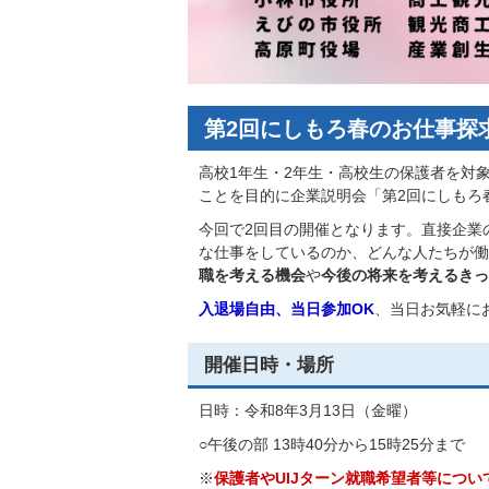
第2回にしもろ春のお仕事探
高校1年生・2年生・高校生の保護者を対
ことを目的に企業説明会「第2回にしもろ
今回で2回目の開催となります。直接企業
な仕事をしているのか、どんな人たちが働
職を考える機会
や
今後の将来を考えるきっ
入退場自由、当日参加OK
、当日お気軽に
開催日時・場所
日時：令和8年3月13日（金曜）
○午後の部 13時40分から15時25分まで
※
保護者やUIJターン就職希望者等につ