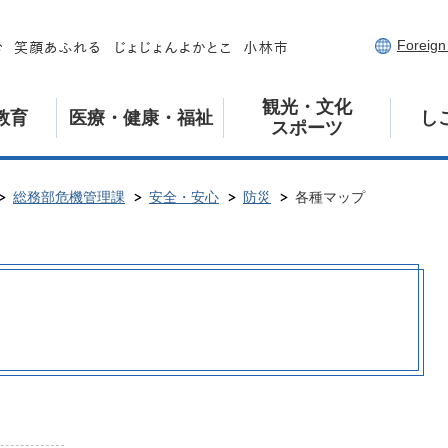
Foreig
観光・文化
教育
医療・健康・福祉
し
スポーツ
総務部危機管理課
安全・安心
防災
各種マップ