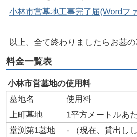
小林市営墓地工事完了届(Wordファイ
以上、全て終わりましたらお墓の
料金一覧表
小林市営墓地の使用料
墓地名
使用料
上町墓地
1平方メートルあたり
堂渕第1墓地
- （現在、貸出し