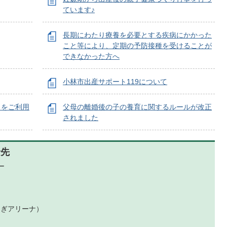
ています♪
長期にわたり療養を必要とする疾病にかかった
こと等により、定期の予防接種を受けることが
できなかった方へ
小林市出産サポート119について
」をご利用
父母の離婚後の子の養育に関するルールが改正
されました
せ先
ー
らぎアリーナ）