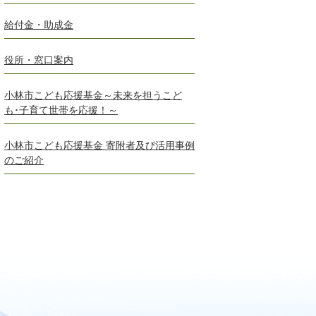
給付金・助成金
役所・窓口案内
小林市こども応援基金～未来を担うこど
も･子育て世帯を応援！～
小林市こども応援基金 寄附者及び活用事例
のご紹介