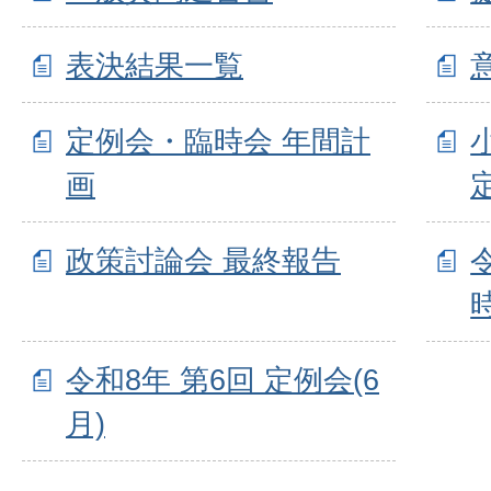
表決結果一覧
定例会・臨時会 年間計
画
政策討論会 最終報告
令和8年 第6回 定例会(6
月)