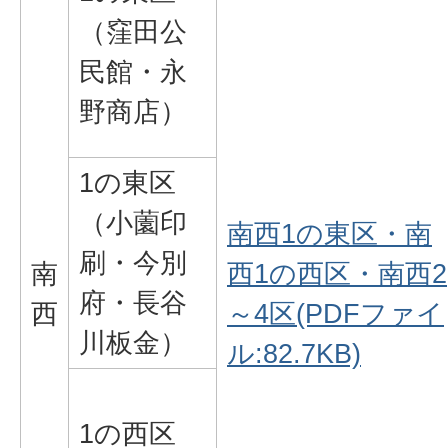
（窪田公
民館・永
野商店）
1の東区
（小薗印
南西1の東区・南
刷・今別
南
西1の西区・南西2
府・長谷
西
～4区(PDFファイ
川板金）
ル:82.7KB)
1の西区