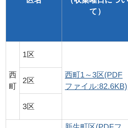
て）
1区
西
西町1～3区(PDF
2区
町
ファイル:82.6KB)
3区
新生町区(PDFフ