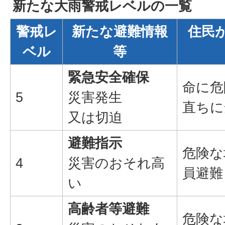
新たな大雨警戒レベルの一覧
警戒レ
新たな避難情報
住民
ベル
等
緊急安全確保
命に危
5
災害発生
直ちに
又は切迫
避難指示
危険な
4
災害のおそれ高
員避難
い
高齢者等避難
危険な