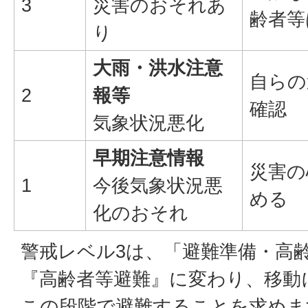
3
災害のおそれあ
齢者等
り
大雨・洪水注意
自らの
2
報等
確認
気象状況悪化
早期注意情報
災害の
1
今後気象状況悪
める
化のおそれ
警戒レベル3は、「避難準備・高
『高齢者等避難』に変わり、移動
この段階で避難することを求めま