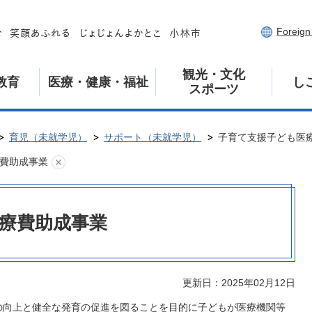
Foreig
観光・文化
教育
医療・健康・福祉
し
スポーツ
育児（未就学児）
サポート（未就学児）
子育て支援子ども医
費助成事業
療費助成事業
更新日：2025年02月12日
の向上と健全な発育の促進を図ることを目的に子どもが医療機関等