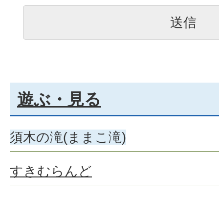
遊ぶ・見る
須木の滝(ままこ滝)
すきむらんど