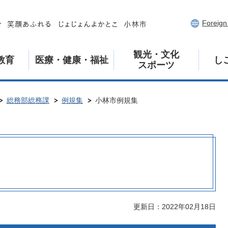
Foreig
観光・文化
教育
医療・健康・福祉
し
スポーツ
総務部総務課
例規集
小林市例規集
更新日：2022年02月18日