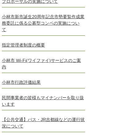
プロポーザルの実施について
小林市新市誕生20周年記念市勢要覧作成業
務委託に係る公募型コンペの実施につい
て
指定管理者制度の概要
小林市 Wi-Fi(ワイファイ)サービスのご案
内
小林市行政評価結果
民間事業者の皆様もマイナンバーを取り扱
います
【公共交通】バス・JR吉都線などの運行状
況について