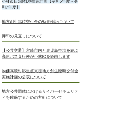
小林市自治体DX推進計画【令和5年度～令
和7年度】
地方創生臨時交付金の効果検証について
押印の見直しについて
【公共交通】宮崎市内と鹿児島空港を結ぶ
高速バス直行便が小林ICを経由します
物価高騰対応重点支援地方創生臨時交付金
実施計画の公表について
地方公共団体におけるサイバーセキュリテ
ィを確保するための方針について