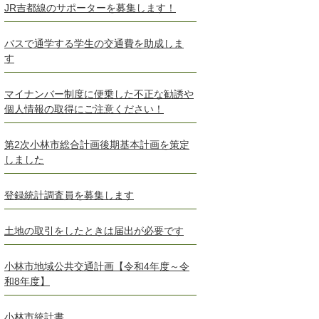
JR吉都線のサポーターを募集します！
バスで通学する学生の交通費を助成しま
す
マイナンバー制度に便乗した不正な勧誘や
個人情報の取得にご注意ください！
第2次小林市総合計画後期基本計画を策定
しました
登録統計調査員を募集します
土地の取引をしたときは届出が必要です
小林市地域公共交通計画【令和4年度～令
和8年度】
小林市統計書