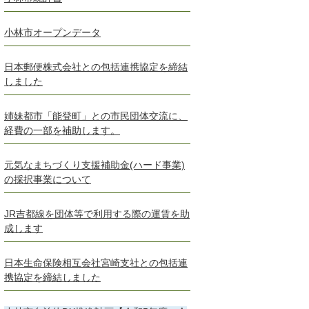
小林市オープンデータ
日本郵便株式会社との包括連携協定を締結
しました
姉妹都市「能登町」との市民団体交流に、
経費の一部を補助します。
元気なまちづくり支援補助金(ハード事業)
の採択事業について
JR吉都線を団体等で利用する際の運賃を助
成します
日本生命保険相互会社宮崎支社との包括連
携協定を締結しました