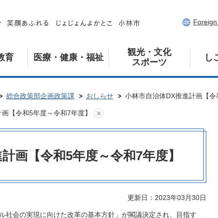
Foreig
観光・文化
教育
医療・健康・福祉
し
スポーツ
総合政策部企画政策課
おしらせ
小林市自治体DX推進計画【令
計画【令和5年度～令和7年度】
進計画【令和5年度～令和7年度】
更新日：2023年03月30日
ジタル社会の実現に向けた改革の基本方針」が閣議決定され、目指す