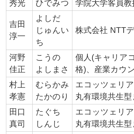
秀光
ひでみつ
学院大学客員教
よしだ
吉田
じゅんい
株式会社 NTT
淳一
ち
河野
こうの
個人(キャリア
佳正
よしまさ
格)、産業カウン
村上
むらかみ
エコッツェリア
孝憲
たかのり
丸有環境共生型
田口
たぐち
エコッツェリア
真司
しんじ
丸有環境共生型