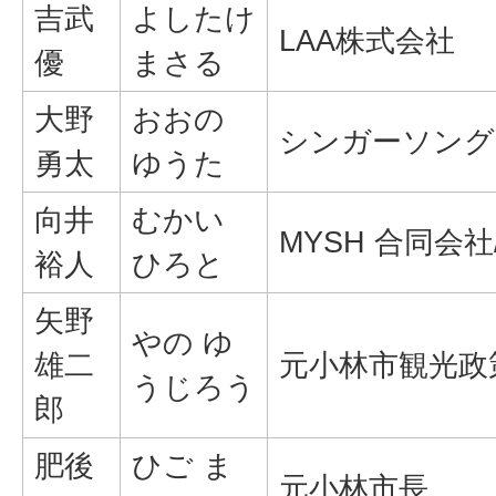
吉武
よしたけ
LAA株式会社
優
まさる
大野
おおの
シンガーソング
勇太
ゆうた
向井
むかい
MYSH 合同会社/G
裕人
ひろと
矢野
やの ゆ
雄二
元小林市観光政
うじろう
郎
肥後
ひご ま
元小林市長