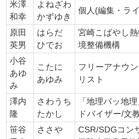
米澤
よねざわ
個人(編集・ラ
和幸
かずゆき
原田
はらだ
宮崎こばやし熱
英男
ひでお
境整備機構
小谷
こたに
フリーアナウン
あゆ
あゆみ
リスト
み
澤内
さわうち
「地理バッ地理
隆
たかし
ドバイザー/文
笹谷
ささや
CSR/SDGコ