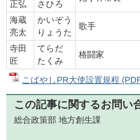
正弘
さひろ
海蔵
かいぞう
歌手
亮太
りょうた
寺田
てらだ
格闘家
匠
たくみ
こばやしPR大使設置規程 (PDFフ
この記事に関するお問い
総合政策部 地方創生課