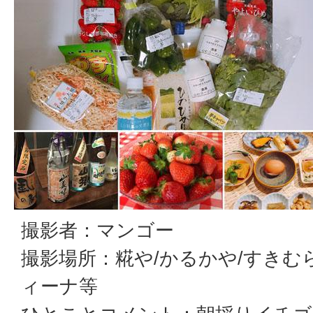
撮影者：マンゴー
撮影場所：糀や/かるかや/すきむ
ィーナ等