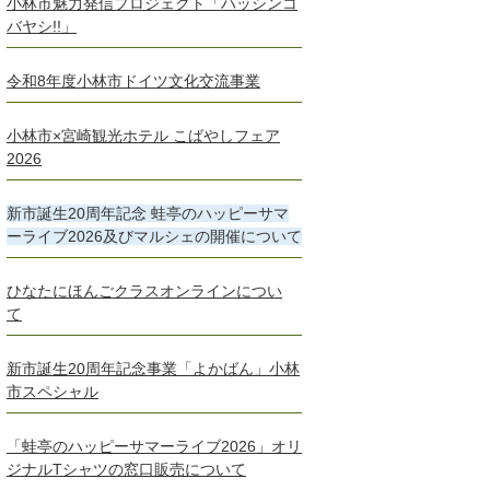
小林市魅力発信プロジェクト「ハッシンコ
バヤシ!!」
令和8年度小林市ドイツ文化交流事業
小林市×宮崎観光ホテル こばやしフェア
2026
新市誕生20周年記念 蛙亭のハッピーサマ
ーライブ2026及びマルシェの開催について
ひなたにほんごクラスオンラインについ
て
新市誕生20周年記念事業「よかばん」小林
市スペシャル
「蛙亭のハッピーサマーライブ2026」オリ
ジナルTシャツの窓口販売について