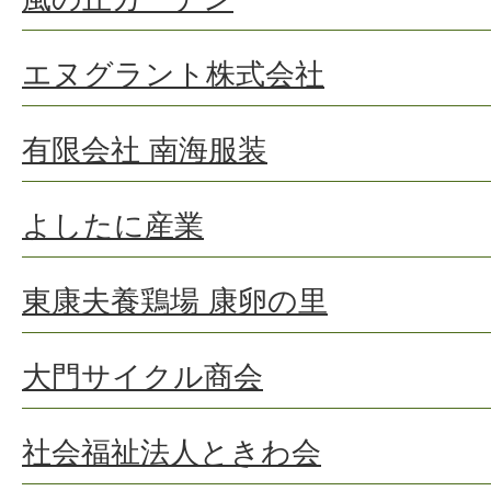
エヌグラント株式会社
有限会社 南海服装
よしたに産業
東康夫養鶏場 康卵の里
大門サイクル商会
社会福祉法人ときわ会