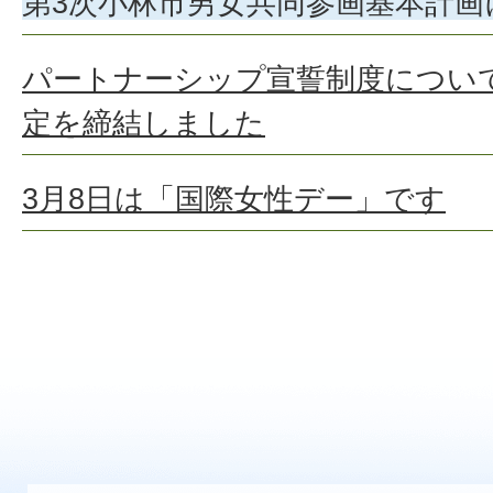
第3次小林市男女共同参画基本計画
パートナーシップ宣誓制度につい
定を締結しました
3月8日は「国際女性デー」です