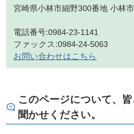
宮崎県小林市細野300番地 小林市
電話番号:0984-23-1141
ファックス:0984-24-5063
お問い合わせはこちら
このページについて、皆
聞かせください。