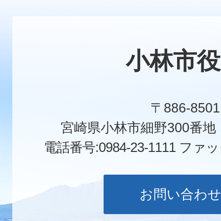
小林市役
〒886-8501
宮崎県小林市細野300番
電話番号:0984-23-1111
ファックス
お問い合わ