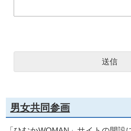
男女共同参画
「ひむかWOMAN」サイトの開設