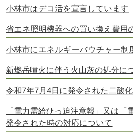
小林市はデコ活を宣言しています
省エネ照明機器への買い換え費用
小林市にエネルギーバウチャー制
新燃岳噴火に伴う火山灰の処分に
令和7年7月4日に発令された二酸
「電力需給ひっ迫注意報」又は「
発令された時の対応について