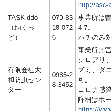
http://asc-
TASK ddo
070-83
事業所は曽
（助くっ
18-072
4-7。
ど）
6
ハチのみ
事業所は宮
シロアリ
有限会社大
ズミ、ダ
0985-2
和防虫セン
可。
8-3452
ター
コロナ感
詳細はホ
https://w