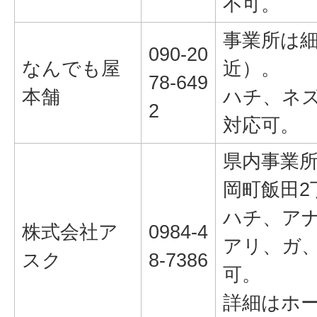
不可。
事業所は細
090-20
なんでも屋
近）。
78-649
本舗
ハチ、ネ
2
対応可。
県内事業
岡町飯田2丁
ハチ、ア
株式会社ア
0984-4
アリ、ガ
スク
8-7386
可。
詳細はホ