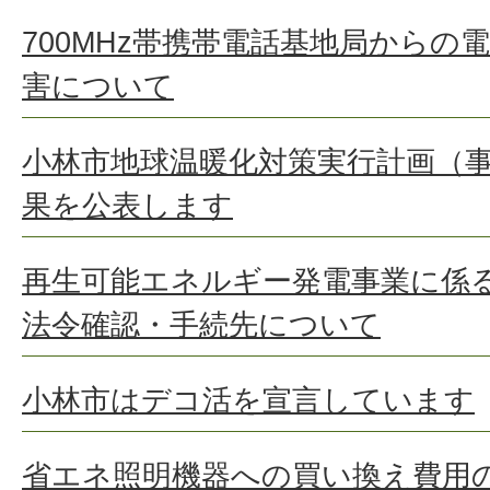
700MHz帯携帯電話基地局からの
害について
小林市地球温暖化対策実行計画（
果を公表します
再生可能エネルギー発電事業に係
法令確認・手続先について
小林市はデコ活を宣言しています
省エネ照明機器への買い換え費用