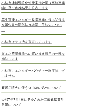
小林市地球温暖化対策実行計画（事務事業
編）及び点検結果を公表します
再生可能エネルギー発電事業に係る関係法
令報告書の関係法令確認・手続先につい
て
小林市はデコ活を宣言しています
省エネ照明機器への買い換え費用の一部を
補助します
小林市にエネルギーバウチャー制度はござ
いません
新燃岳噴火に伴う火山灰の処分について
令和7年7月4日に発令された二酸化硫黄注
意報について