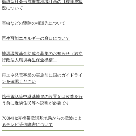
循環型社会形成推進地域計画の目標達成状
況について
害虫などの駆除の相談先について
再生可能エネルギーの窓口について
地球環境基金助成金募集のお知らせ（独立
行政法人環境再生保全機構）
再エネ発電事業の実施前に国のガイドライ
ンを確認ください
携帯電話等中継基地局の設置又は改造を行
う前に近隣住民等へ説明が必要です
700MHz帯携帯電話基地局からの電波によ
るテレビ受信障害について