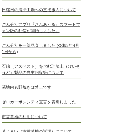
日曜日の清掃工場への直接搬入について
ごみ分別アプリ『さんあ～る』スマートフ
ォン版の配信が開始しました。
ごみ分別を一部見直しました (令和3年4月
1日から)
石綿（アスベスト）を含む珪藻土（けいそ
うど）製品の自主回収等について
墓地内も野焼きは禁止です
ゼロカーボンシティ宣言を表明しました
市営墓地の利用について
墓じまい（市営墓地の返還）について