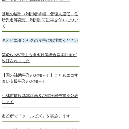
墓地の届出（利用者承継、管理人選任、住
所氏名等変更、利用許可証再交付）につい
て
キオビエダシャクの食害に御注意ください
第4次小林市生活排水対策総合基本計画が
改訂されました
【国の補助事業のお知らせ】こどもエコす
まい支援事業のお知らせ
小林市環境基本計画及び年次報告書を公表
します
市役所で「クールビズ」を実施します