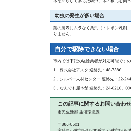
木を揺らして落ちた幼虫、木の根元を掘っ
幼虫の発生が多い場合
葉の裏表にムラなく薬剤（トレボン乳剤、
りません。
自分で駆除できない場合
市内では下記の駆除業者が対応可能ですの
1．株式会社アスク 連絡先：48-7386
2．シルバー人材センター 連絡先：22-244
3．なんでも屋本舗 連絡先：24-0210、090-
この記事に関するお問い合わ
市民生活部 生活環境課
〒886-8501
宮崎県小林市細野300番地 小林市役所 