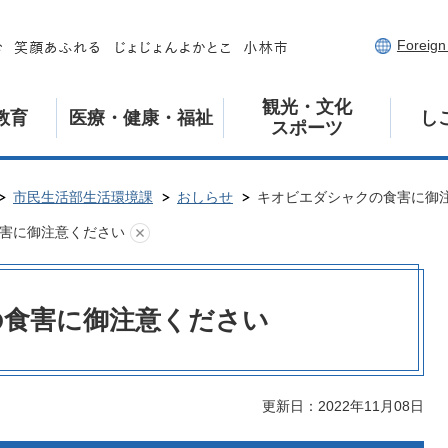
Foreig
観光・文化
教育
医療・健康・福祉
し
スポーツ
市民生活部生活環境課
おしらせ
キオビエダシャクの食害に御
害に御注意ください
の食害に御注意ください
更新日：2022年11月08日