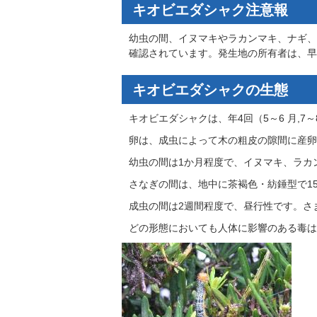
キオビエダシャク注意報
幼虫の間、イヌマキやラカンマキ、ナギ、
確認されています。発生地の所有者は、早
キオビエダシャクの生態
キオビエダシャクは、年4回（5～6 月,7～8
卵は、成虫によって木の粗皮の隙間に産卵
幼虫の間は1か月程度で、イヌマキ、ラカ
さなぎの間は、地中に茶褐色・紡錘型で1
成虫の間は2週間程度で、昼行性です。さ
どの形態においても人体に影響のある毒は