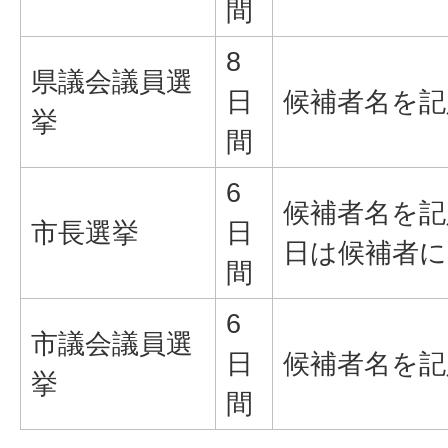
間
8
県議会議員選
日
候補者名を記
挙
間
6
候補者名を記
市長選挙
日
日は候補者に
間
6
市議会議員選
日
候補者名を記
挙
間