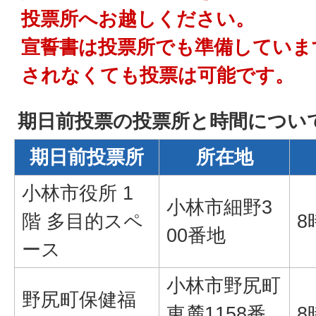
投票所へお越しください。
宣誓書は投票所でも準備していま
されなくても投票は可能です。
期日前投票の投票所と時間につい
期日前投票所
所在地
小林市役所 1
小林市細野3
階 多目的スペ
8
00番地
ース
小林市野尻町
野尻町保健福
東麓1158番
8