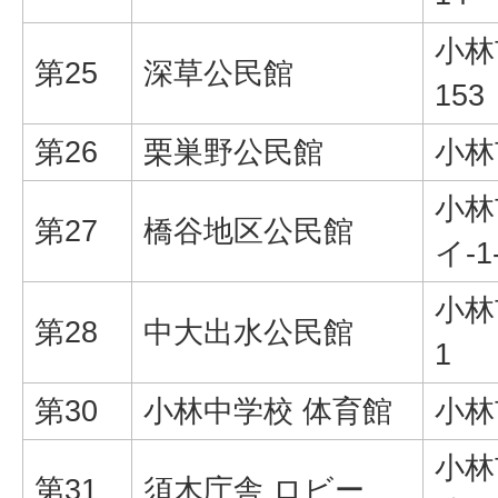
小林
第25
深草公民館
153
第26
栗巣野公民館
小林
小林
第27
橋谷地区公民館
イ-1
小林
第28
中大出水公民館
1
第30
小林中学校 体育館
小林
小林
第31
須木庁舎 ロビー