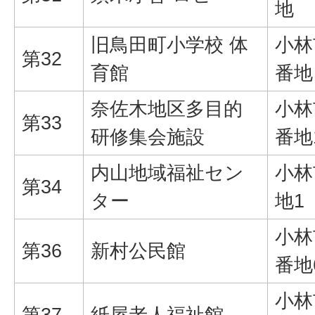
地
旧鳥田町小学校 体
小林
第32
育館
番地
奈佐木地区多目的
小林
第33
研修集会施設
番地
内山地域福祉セン
小林
第34
ター
地1
小林
第36
新村公民館
番地
小林
第37
紙屋老人福祉館