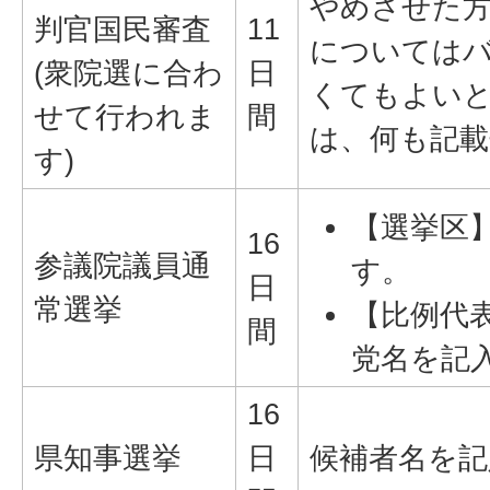
やめさせた
判官国民審査
11
については
(衆院選に合わ
日
くてもよい
せて行われま
間
は、何も記
す)
【選挙区
16
参議院議員通
す。
日
常選挙
【比例代
間
党名を記
16
県知事選挙
日
候補者名を記