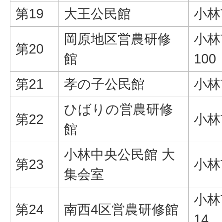
第19
大王公民館
小林
岡原地区営農研修
小林
第20
館
100
第21
孝の子公民館
小林
ひばりの営農研修
第22
小林
館
小林中央公民館 大
第23
小林
集会室
小林
第24
南西4区営農研修館
14