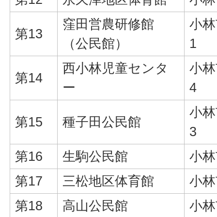
窪田営農研修館
小林
第13
（公民館）
1
西小林児童センタ
小林
第14
ー
4
小林
第15
種子田公民館
3
第16
生駒公民館
小林
第17
三松地区体育館
小林
第18
高山公民館
小林