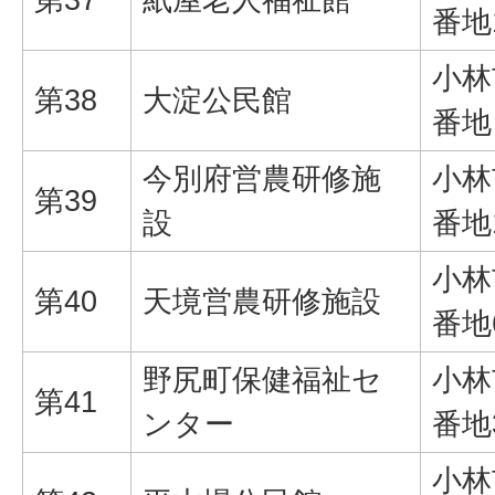
番地
小林
第38
大淀公民館
番地
今別府営農研修施
小林
第39
設
番地
小林
第40
天境営農研修施設
番地
野尻町保健福祉セ
小林
第41
ンター
番地
小林