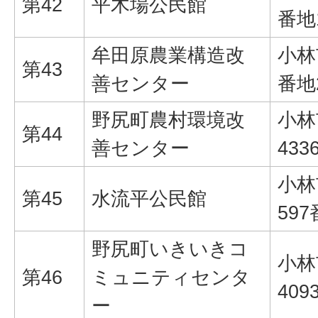
第42
平木場公民館
番地
牟田原農業構造改
小林
第43
善センター
番地
野尻町農村環境改
小林
第44
善センター
433
小林
第45
水流平公民館
597
野尻町いきいきコ
小林
第46
ミュニティセンタ
409
ー