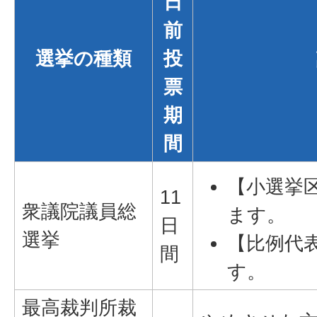
日
前
選挙の種類
投
票
期
間
【小選挙
11
衆議院議員総
ます。
日
選挙
【比例代
間
す。
最高裁判所裁