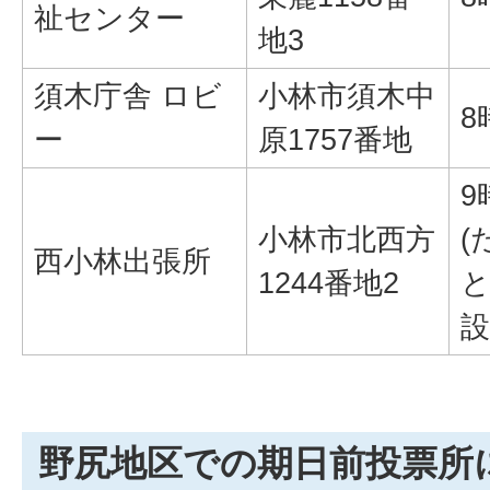
祉センター
地3
須木庁舎 ロビ
小林市須木中
8
ー
原1757番地
9
小林市北西方
(
西小林出張所
1244番地2
と
設
野尻地区での期日前投票所