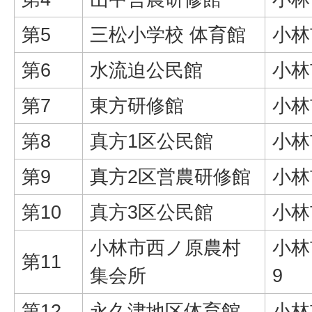
第5
三松小学校 体育館
小林
第6
水流迫公民館
小林
第7
東方研修館
小林
第8
真方1区公民館
小林
第9
真方2区営農研修館
小林
第10
真方3区公民館
小林
小林市西ノ原農村
小林
第11
集会所
9
第12
永久津地区体育館
小林