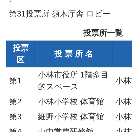
第31投票所 須木庁舎 ロビー
投票所一覧
投票
投 票 所 名
区
小林市役所 1階多目
第1
小林
的スペース
第2
小林小学校 体育館
小林
第3
細野小学校 体育館
小林
第4
山中営農研修館
小林