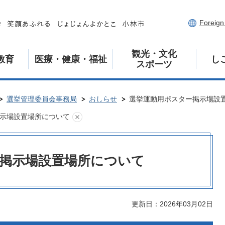
Foreig
観光・文化
教育
医療・健康・福祉
し
スポーツ
選挙管理委員会事務局
おしらせ
選挙運動用ポスター掲示場設
示場設置場所について
掲示場設置場所について
更新日：2026年03月02日