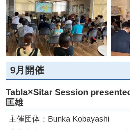
9月開催
Tabla×Sitar Session present
匡雄
主催団体：Bunka Kobayashi