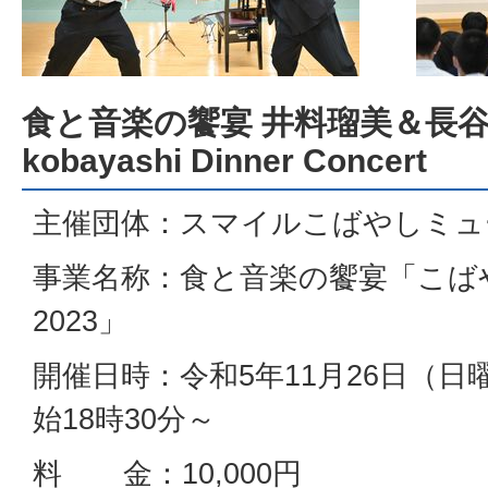
食と音楽の饗宴 井料瑠美＆長谷川幹
kobayashi Dinner Concert
主催団体：スマイルこばやしミュ
事業名称：食と音楽の饗宴「こばやしM
2023」
開催日時：令和5年11月26日（日
始18時30分～
料 金：10,000円