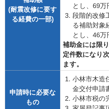
とし、69
(耐震改修に要す
段階的改修
る経費の一部)
る補助対象
とし、46
補助金には限
定件数になり
ます。
小林市木造
金交付申請
申請時に必要な
小林市税の
もの
家屋登記事