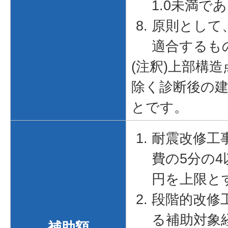
1.0未満で
原則として
適合するも
(注釈)上部構
除く診断後の
とです。
耐震改修工
費の5分の4
円を上限と
段階的改修
る補助対象
補助額