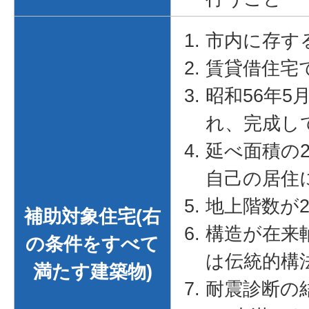
市内に存す
賃貸借住宅
昭和56年5
れ、完成し
延べ面積の
自己の居住
地上階数が
補助対象住宅(右
構造が在来
の条件をすべて
は伝統的構
満たす建築物)
耐震診断の