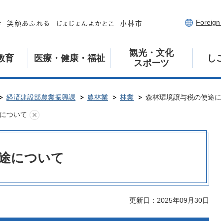
Foreig
観光・文化
教育
医療・健康・福祉
し
スポーツ
経済建設部農業振興課
農林業
林業
森林環境譲与税の使途
について
途について
更新日：2025年09月30日