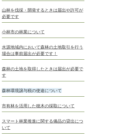
山林を伐採・開発するときは届出や許可が
必要です
小林市の林業について
水源地域内において森林の土地取引を行う
場合は事前届出が必要です！
森林の土地を取得したときは届出が必要で
す
森林環境譲与税の使途について
市有林を活用した穂木の採取について
スマート林業推進に関する備品の貸出につ
いて