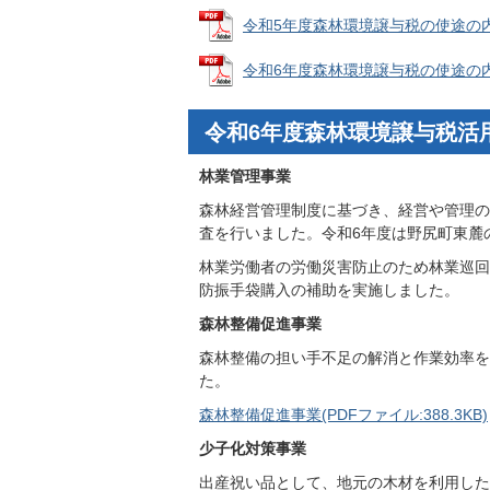
令和5年度森林環境譲与税の使途の内訳(令
令和6年度森林環境譲与税の使途の内訳 (
令和6年度森林環境譲与税活
林業管理事業
森林経営管理制度に基づき、経営や管理の
査を行いました。令和6年度は野尻町東麓
林業労働者の労働災害防止のため林業巡回
防振手袋購入の補助を実施しました。
森林整備促進事業
森林整備の担い手不足の解消と作業効率を
た。
森林整備促進事業(PDFファイル:388.3KB)
少子化対策事業
出産祝い品として、地元の木材を利用した