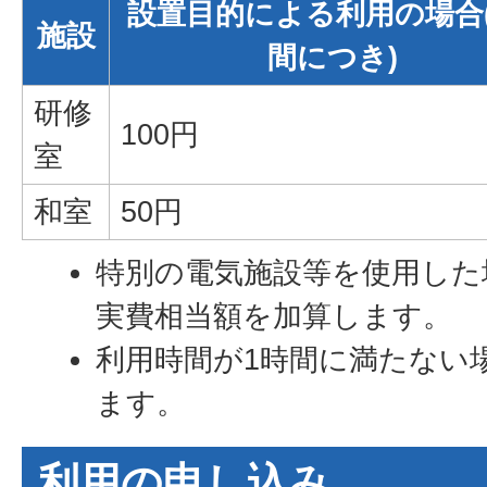
設置目的による利用の場合(
施設
間につき)
研修
100円
室
和室
50円
特別の電気施設等を使用した
実費相当額を加算します。
利用時間が1時間に満たない
ます。
利用の申し込み