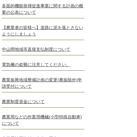
多面的機能発揮促進事業に関する計画の概
要の公表について
【農業者の皆様へ】道路に泥を落とさない
ようにしましょう
中山間地域等直接支払制度について
電気柵の盗難に注意してください。
農業振興地域整備計画の変更(農振除外)申
請受付について
農業制度資金について
農業用などの作業用機械(小型特殊自動車)
について