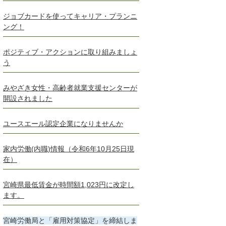
ジョブカードを使ってキャリア・プランニ
ング！
ポジティブ・アクションに取り組みましょ
う
みやざき女性・高齢者就業支援センターが
開設されました
ユースエール認定企業になりませんか
家内労働(内職)情報（令和6年10月25日現
在）
宮崎県最低賃金が時間額1,023円に改定し
ます。
宮崎労働局と「雇用対策協定」を締結しま