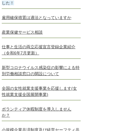
した！
雇用確保措置は適法となっていますか
産業保健サービス相談
仕事と生活の両立応援宣言登録企業紹介
（令和6年7月更新）
新型コロナウイルス感染症の影響による特
別労働相談窓口の開設について
全国の女性就業支援事業を応援します(女
性就業支援全国展開事業)
ボランティア休暇制度を導入しません
か？
小規模企業共済制度及び経営セーフティ共