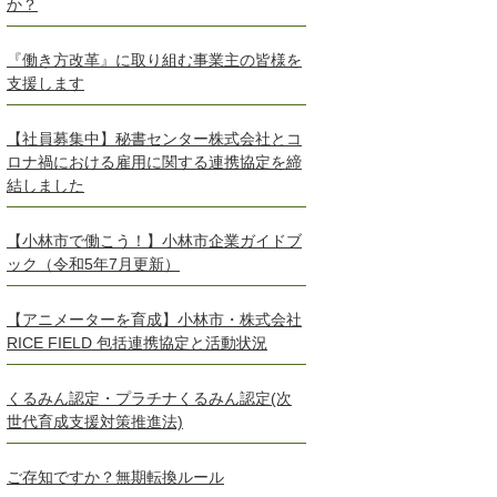
か？
『働き方改革』に取り組む事業主の皆様を
支援します
【社員募集中】秘書センター株式会社とコ
ロナ禍における雇用に関する連携協定を締
結しました
【小林市で働こう！】小林市企業ガイドブ
ック（令和5年7月更新）
【アニメーターを育成】小林市・株式会社
RICE FIELD 包括連携協定と活動状況
くるみん認定・プラチナくるみん認定(次
世代育成支援対策推進法)
ご存知ですか？無期転換ルール