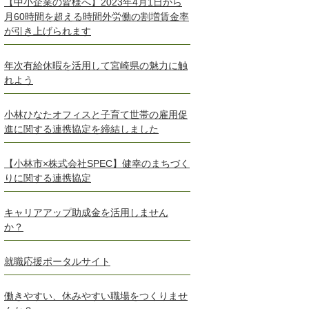
【中小企業の皆様へ】2023年4月1日から
月60時間を超える時間外労働の割増賃金率
が引き上げられます
年次有給休暇を活用して宮崎県の魅力に触
れよう
小林ひなたオフィスと子育て世帯の雇用促
進に関する連携協定を締結しました
【小林市×株式会社SPEC】健幸のまちづく
りに関する連携協定
キャリアアップ助成金を活用しません
か？
就職応援ポータルサイト
働きやすい、休みやすい職場をつくりませ