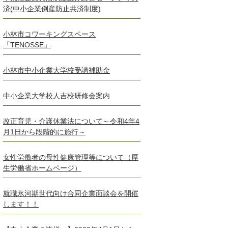
済(中小企業倒産防止共済制度)
小林市コワーキングスペース
「TENOSSE」
小林市中小企業大学校受講補助金
中小企業大学校人吉校研修会案内
改正育児・介護休業法について～令和4年4
月1日から段階的に施行～
女性労働者の母性健康管理等について（厚
生労働省ホームページ）
就職氷河期世代向け合同企業面談会を開催
します！！