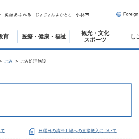
Foreig
観光・文化
教育
医療・健康・福祉
し
スポーツ
ごみ
ごみ処理施設
いて
日曜日の清掃工場への直接搬入について