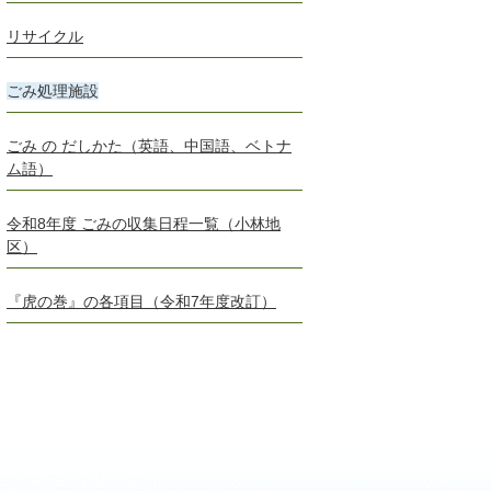
リサイクル
ごみ処理施設
ごみ の だしかた（英語、中国語、ベトナ
ム語）
令和8年度 ごみの収集日程一覧（小林地
区）
『虎の巻』の各項目（令和7年度改訂）