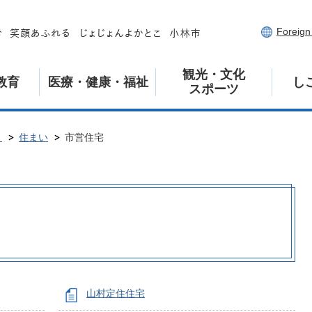
Foreig
観光・文化
教育
医療・健康・福祉
し
スポーツ
き
住まい
市営住宅
山村定住住宅