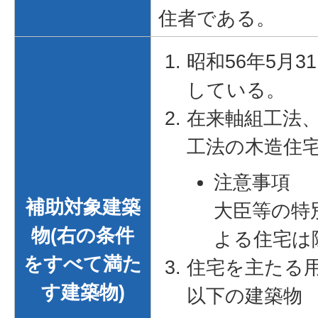
住者である。
昭和56年5月
している。
在来軸組工法
工法の木造住
注意事項
補助対象建築
大臣等の特
物(右の条件
よる住宅は
をすべて満た
住宅を主たる
す建築物)
以下の建築物