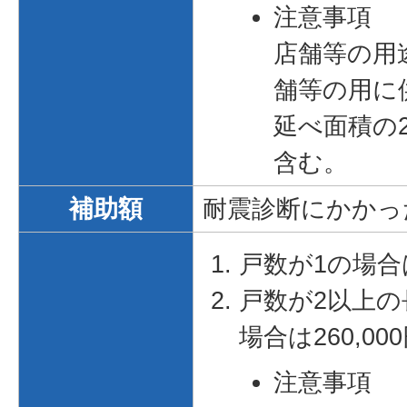
注意事項
店舗等の用
舗等の用に
延べ面積の
含む。
補助額
耐震診断にかかった
戸数が1の場合は
戸数が2以上
場合は260,00
注意事項