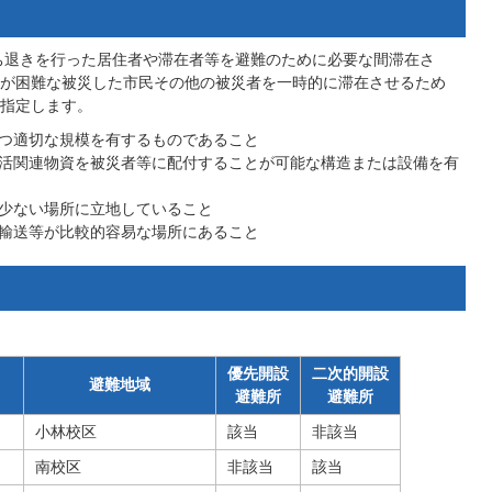
ち退きを行った居住者や滞在者等を避難のために必要な間滞在さ
が困難な被災した市民その他の被災者を一時的に滞在させるため
指定します。
つ適切な規模を有するものであること
活関連物資を被災者等に配付することが可能な構造または設備を有
少ない場所に立地していること
輸送等が比較的容易な場所にあること
優先開設
二次的開設
避難地域
避難所
避難所
小林校区
該当
非該当
南校区
非該当
該当