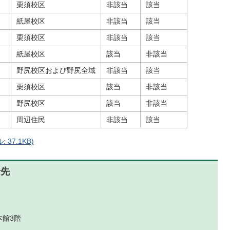
栗須校区
非該当
該当
紙屋校区
非該当
該当
栗須校区
非該当
該当
紙屋校区
該当
非該当
野尻校区および野尻全域
非該当
該当
栗須校区
該当
非該当
野尻校区
該当
非該当
周辺住民
非該当
該当
37.1KB)
せ先
本館3階