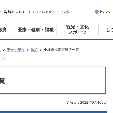
Foreig
観光・文化
教育
医療・健康・福祉
し
スポーツ
き
安全・安心
防災
小林市指定避難所一覧
覧
更新日：2022年07月06日