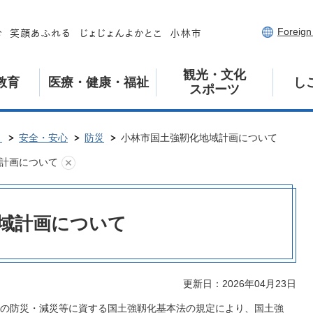
Foreig
観光・文化
教育
医療・健康・福祉
し
スポーツ
き
安全・安心
防災
小林市国土強靭化地域計画について
計画について
域計画について
更新日：2026年04月23日
の防災・減災等に資する国土強靱化基本法の規定により、国土強