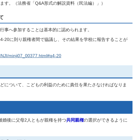
ます。（法務省「Q&A形式の解説資料（民法編）」）
て
行事へ参加することは基本的に認められます。
Q4-20に則り親権者間で協議し、その結果を学校に報告することが
MINJI/minji07_00377.html#q4-20
どについて、こどもの利益のために責任を果たさなければなりま
離婚後に父母2人ともが親権を持つ
共同親権
の選択ができるように