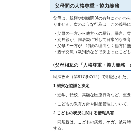
父母間の人格尊重・協力義務
父母は、親権や婚姻関係の有無にかかわら
りません。次のような行為は、この義務に
・父母の一方から他方への暴行、暴言、脅
・別居親が、同居親に対して日常的な養育
・父母の一方が、特段の理由なく他方に無
・親子交流（裁判所などで決まったこども
〈父母相互の「人格尊重・協力義務」
民法改正（第817条の12）で明記され
1.誠実な協議と決定
・進学、転校、高額な医療行為など、重要
・こどもの教育方針や財産管理について、
2.こどもの状況に関する情報共有
・同居親は、こどもの病気、ケガ、被災時
する。