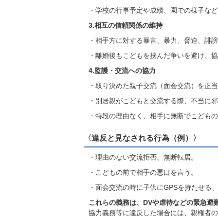
・学校の行事予定や成績、園での様子など
3.相互の信頼関係の維持
・相手方に対する暴言、暴力、脅迫、誹謗
・離婚後もこどもを挟んだ争いを避け、協
4.監護・交流への協力
・取り決めた親子交流（面会交流）を正当
・別居親がこどもと交流する際、不当に邪
・特段の理由なく、相手に無断でこどもの
〈違反と見なされる行為（例）〉
・理由のない交流拒否、無断転居。
・こどもの前で相手の悪口を言う。
・面会交流の時に子供にGPSを持たせる
これらの義務は、DVや虐待などの緊急避
協力義務等に違反した場合には、親権者の