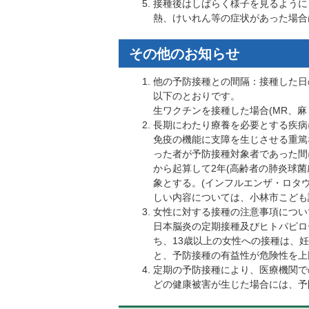
接種後はしばらく様子を見るように
熱、けいれん等の症状があった場合
その他のお知らせ
他の予防接種との間隔：接種した日
以下のとおりです。
生ワクチンを接種した場合(MR、麻
長期にわたり療養を必要とする疾病
免疫の機能に支障を生じさせる重篤
った者が予防接種対象者であった間
から起算して2年(高齢者の肺炎球
象とする。(インフルエンザ・ロタ
しい内容については、小林市こども
女性に対する接種の注意事項につい
日本脳炎の定期接種及びヒトパピロ
ち、13歳以上の女性への接種は、
と、予防接種の有益性が危険性を上
定期の予防接種により、医療機関で
どの健康被害が生じた場合には、予