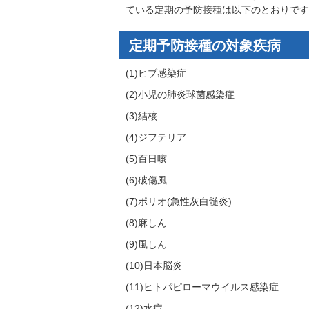
ている定期の予防接種は以下のとおりです
定期予防接種の対象疾病
(1)ヒブ感染症
(2)小児の肺炎球菌感染症
(3)結核
(4)ジフテリア
(5)百日咳
(6)破傷風
(7)ポリオ(急性灰白髄炎)
(8)麻しん
(9)風しん
(10)日本脳炎
(11)ヒトパピローマウイルス感染症
(12)水痘