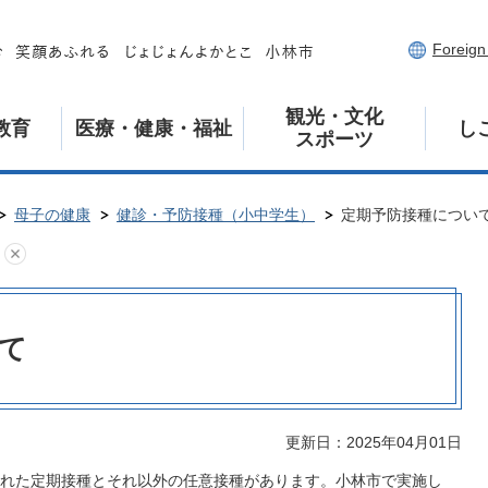
Foreig
観光・文化
教育
医療・健康・福祉
し
スポーツ
母子の健康
健診・予防接種（小中学生）
定期予防接種につい
て
更新日：2025年04月01日
れた定期接種とそれ以外の任意接種があります。小林市で実施し