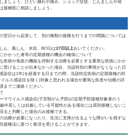
しましょう。ひどい腫れや痛み、ショック症状、じんましんや発
は接種医に相談しましょう。
の翌日から起算して、別の種類の接種を行うまでの間隔については
しん、風しん、水痘、BCG)は
27日以上
おいてください。
にかかった者等の定期接種の機会の確保について
な疾病や免疫の機能を抑制する治療を必要とする重篤な疾病にかか
に受けることが出来なかった場合、当該特別の事情がなくなった日
菌感染症は1年)を経過する日までの間、当該特定疾病の定期接種の対
ウイルス感染症を除く)対象と思われる場合や重篤な疾患や治療の詳
課までご連絡ください。
て
ーマウイルス感染症(子宮頸がん予防)の定期予防接種対象者のう
妊娠中若しくは妊娠している可能性がある場合には原則接種しないこ
回ると判断した場合のみ接種できる。
の治療が必要になったり、生活に支障が出るような障がいを残すな
防接種法に基づく救済を受けることができます。